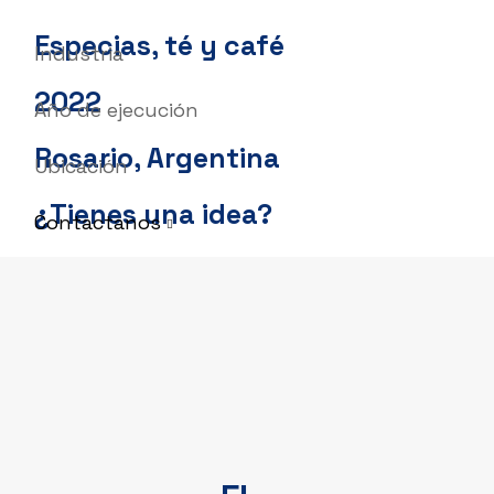
Especias, té y café
Industria
2022
Año de ejecución
Rosario, Argentina
Ubicación
¿Tienes una idea?
Contactanos