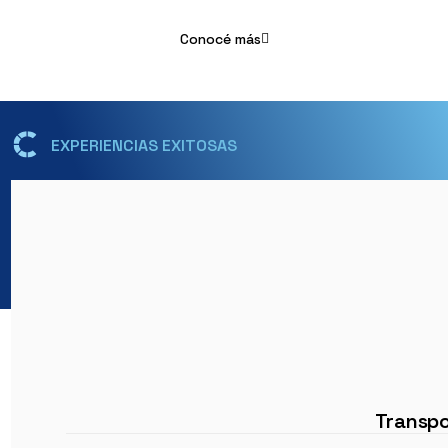
Conocé más
EXPERIENCIAS EXITOSAS
Transpo