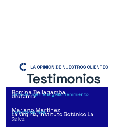
Conocé nuestros servicios
LA OPINIÓN DE NUESTROS CLIENTES
Testimonios
Romina Bellagamba
Jefa de Ingeniería y Mantenimiento
Urufarma
Mariano Martinez
Gerente General
La Virginia, Instituto Botánico La
Selva